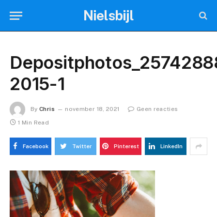
Nielsbijl
Depositphotos_2574288
2015-1
By
Chris
november 18, 2021
Geen reacties
1 Min Read
Facebook
Twitter
Pinterest
LinkedIn