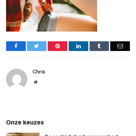
Facebook
Twitter
Pinterest
LinkedIn
Tumblr
Email
Chris
Website
Onze keuzes