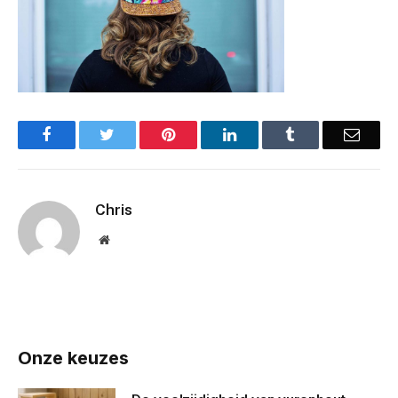
Facebook
Twitter
Pinterest
LinkedIn
Tumblr
Email
Chris
Website
Onze keuzes