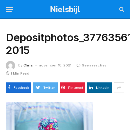
Nielsbijl
Depositphotos_37763561
2015
By
Chris
november 18, 2021
Geen reacties
1 Min Read
Facebook
Twitter
Pinterest
LinkedIn