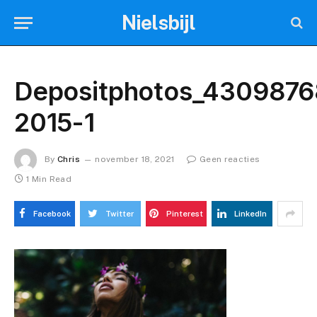
Nielsbijl
Depositphotos_4309876
2015-1
By
Chris
november 18, 2021
Geen reacties
1 Min Read
Facebook
Twitter
Pinterest
LinkedIn