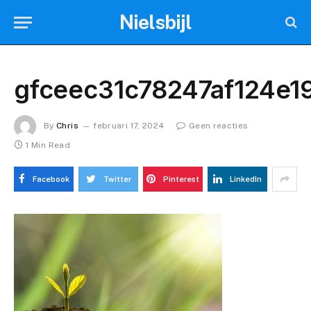
Nielsbijl
gfceec31c78247af124e
By
Chris
februari 17, 2024
Geen reacties
1 Min Read
Facebook
Twitter
Pinterest
LinkedIn