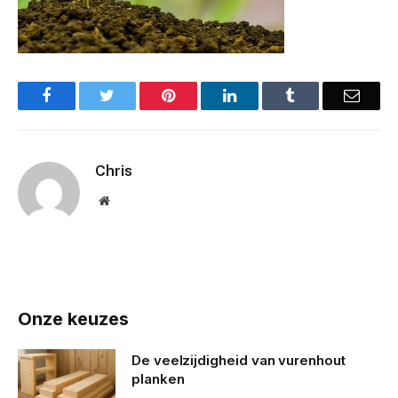
Facebook
Twitter
Pinterest
LinkedIn
Tumblr
Email
Chris
Website
Onze keuzes
De veelzijdigheid van vurenhout
planken