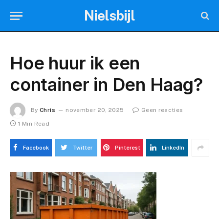
Nielsbijl
Hoe huur ik een
container in Den Haag?
By
Chris
november 20, 2025
Geen reacties
1 Min Read
Facebook
Twitter
Pinterest
LinkedIn