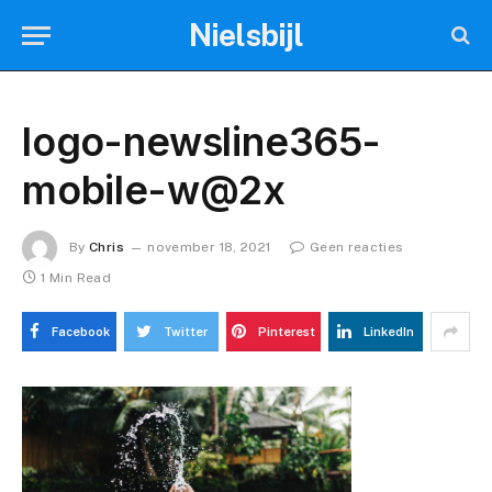
Nielsbijl
logo-newsline365-
mobile-w@2x
By
Chris
november 18, 2021
Geen reacties
1 Min Read
Facebook
Twitter
Pinterest
LinkedIn