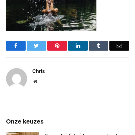
Facebook
Twitter
Pinterest
LinkedIn
Tumblr
Email
Chris
Website
Onze keuzes