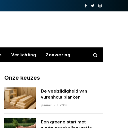
Facebook
Twitter
Instagram
n
Verlichting
Zonwering
Onze keuzes
De veelzijdigheid van
vurenhout planken
januari 28, 2026
Een groene start met
wortelgoed: alles wat je