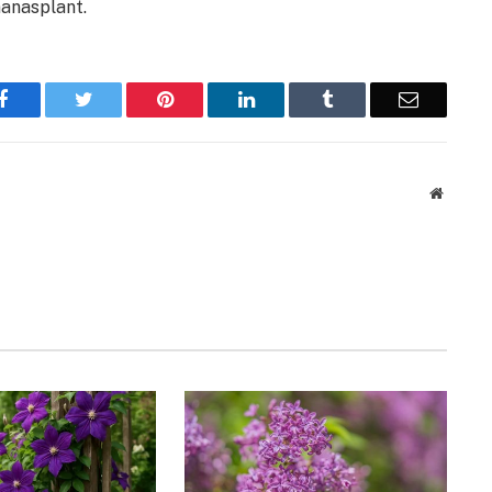
nanasplant.
Facebook
Twitter
Pinterest
LinkedIn
Tumblr
Email
Website