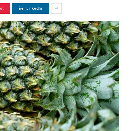
st
LinkedIn